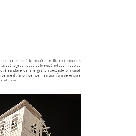
u’est entreposé le matériel militaire tombé en
ents scénographiques et le matériel technique se
uvé sa place dans le grand spectacle principal.
on terme il y a longtemps mais qui s’anime encore
sentation.