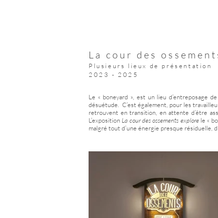
La cour des ossement
Plusieurs lieux de présentation
2023 - 2025
Le « boneyard », est un lieu d’entreposage de
désuétude. C’est également, pour les travailleu
retrouvent en transition, en attente d’être as
L’exposition
La cour des ossements explore
le « bo
malgré tout d’une énergie presque résiduelle, 