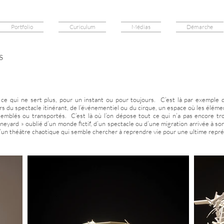
Portfolio
Curiculum
Médias
Démarche
s
 ce qui ne sert plus, pour un instant ou pour toujours. C’est là par exemple q
rs du spectacle itinérant, de l’événementiel ou du cirque, un espace où les élém
semblés ou transportés. C’est là où l’on dépose tout ce qui n’a pas encore tro
neyard » oublié d’un monde fictif, d’un spectacle ou d’une migration arrivée à s
d’un théâtre chaotique qui semble chercher à reprendre vie pour une ultime repré